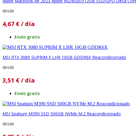
Apple Macbook Air 2023 Apple M2/8GB/512GB SSD/GPU Deca Core/
desde
4,67
€
/ día
Envío gratis
MSI RTX 3080 SUPRIM X LHR 10GB GDDR6X Reacondicionado
desde
3,51
€
/ día
Envío gratis
MSI Spatium M390 SSD 500GB NVMe M.2 Reacondicionado
desde